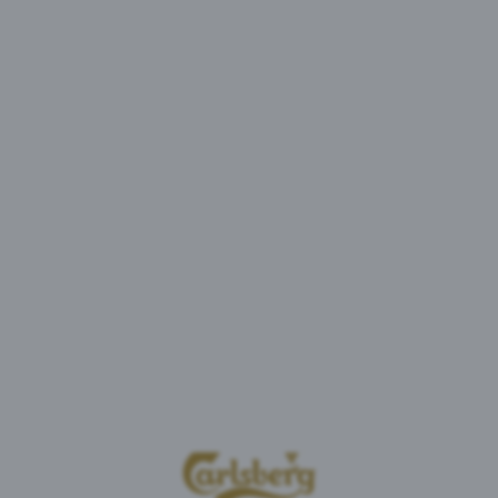
Дата закінчення прийому первинних
пропозицій
-
24.07.2020 до 16-00
Анкету необхідно надсилати на електронну
адресу:
Ruslan.Gensitskiy@carlsberg.ua
Детальна інформація про умови та формат
надання Пропозицій міститься в Закупівельній
документації.
Організатор: Департамент Закупівель ПрАТ
«Карлсберг Україна»
Контактна особа: Руслан Генсицкий
Провідний менеджер категорій
Тел. 044 490 29 29 (внутр. 1254)
e-mail:
Ruslan.Gensitskiy@carlsberg.ua
Дане повідомлення носить інформаційний