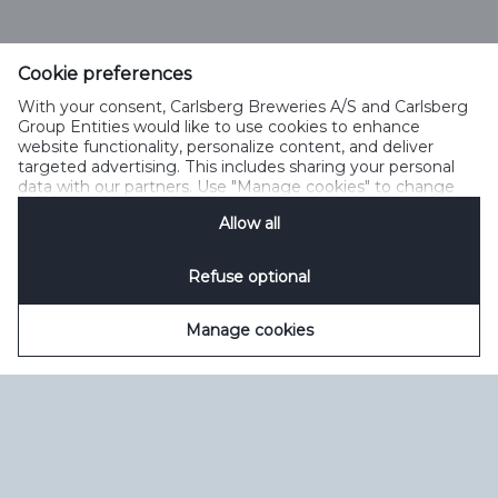
Тел. 0 800 300 080
Cookie preferences
Зворотний зв’язок
Політика прийнятного користування
With your consent, Carlsberg Breweries A/S and Carlsberg
Політика щодо файлів cookie
Політика конфіденційності
Group Entities would like to use cookies to enhance
Умови користування
керувати файлами cookie
SpeakUp
website functionality, personalize content, and deliver
targeted advertising. This includes sharing your personal
data with our partners. Use "Manage cookies" to change
your consent preferences anytime. See our
Cookie
Allow all
Notification
&
Privacy Notification
for details.
Refuse optional
Manage cookies