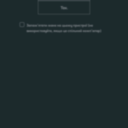
Так.
Запам’ятати мене на цьому пристрої
(не
використовуйте, якщо це спільний комп’ютер)