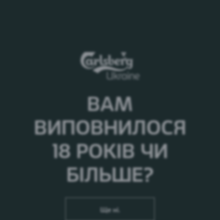
найцінніша з місій, яку ми як бізнес можемо
мати», — коментує Олег Хайдакін.
ВАМ
ВИПОВНИЛОСЯ
18 РОКІВ ЧИ
БІЛЬШЕ?
Ще ні.