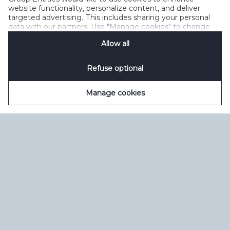
Умови користування
керувати файлами cookie
SpeakUp
website functionality, personalize content, and deliver
targeted advertising. This includes sharing your personal
data with our partners. Use "Manage cookies" to change
your consent preferences anytime. See our
Cookie
Allow all
Notification
&
Privacy Notification
for details.
Refuse optional
Manage cookies