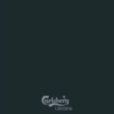
життя крізь глобальні та місцеві активації та події
шанувальникам з усього світу.
Нещодавно Carlsberg «почервонів» для фанатів
«Ліверпуля» — бренд випустив червону пляшку,
етикетку та лімітовану серію пива спеціально для
прихильників ФК, щоб відсвяткувати рішення
легендарного тренера Білла Шанклі зіграти в
червоному комплекті.
З часів партнерства Carlsberg і ФК «Ліверпуль»:
• «Ліверпуль» виграв один чемпіонат Європи
(2005), два кубки ФА (2001, 2006), чотири кубки
Ліги Кубків (1995, 2001, 2003, 2012) та один Кубок
УЄФА (2001).
• Ян Раш став найкращим бомбардиром клубу
всіх часів (18 жовтня 1992 року проти «Манчестер
Юнайтед»).
• Легенди, з урахуванням Роббі Фаулера і Стівена