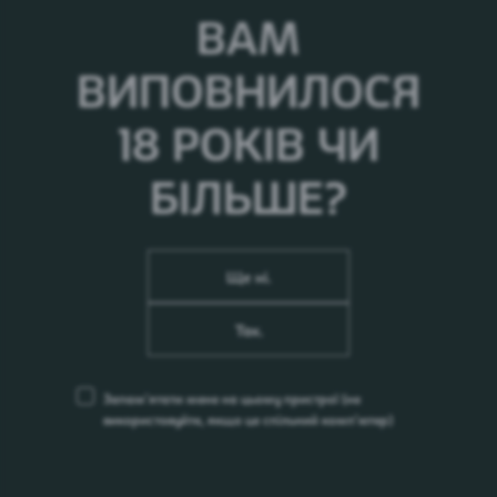
Джеррарда, дебютували і відтоді вийшли на
ВАМ
пенсію.
ВИПОВНИЛОСЯ
18 РОКІВ ЧИ
БІЛЬШЕ?
Ще ні.
Так.
Запам’ятати мене на цьому пристрої
(не
використовуйте, якщо це спільний комп’ютер)