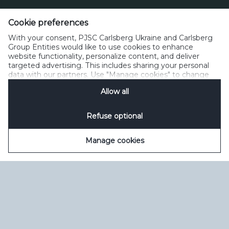
Cookie preferences
Зворотний зв’язок
Політика прийнятного користування
With your consent, PJSC Carlsberg Ukraine and Carlsberg
Політика щодо файлів cookie
Політика конфіденційності
Group Entities would like to use cookies to enhance
Умови користування
керувати файлами cookie
SpeakUp
website functionality, personalize content, and deliver
targeted advertising. This includes sharing your personal
data with our partners. Use "Manage cookies" to change
your consent preferences anytime. See our
Cookie
Allow all
Notification
&
Privacy Notification
for details.
Refuse optional
Manage cookies