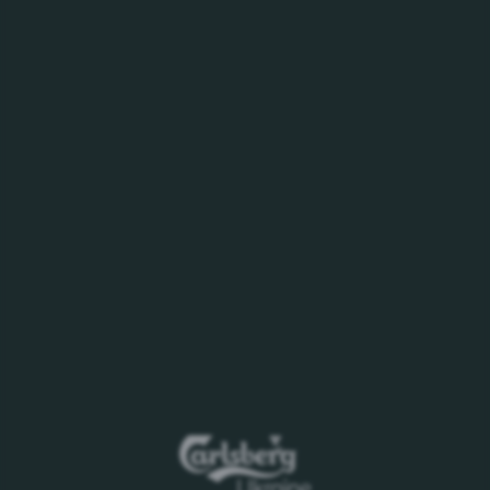
17.08.2021 р, 17-00
Компанії, які зацікавлені брати участь в тендері
повинні зв’язатися з на контактною особою
Організатора (нижче).
Організатор:
Департамент закупівель ПрАТ «Карлсберг
Україна»
Баско Дмитро (Київ)
Dmitriy.Basko@carlsberg.ua
Тел: +38 067 414 20 41
Дане повідомлення носить інформаційний
характер. ПрАТ «Карлсберг Україна» не несе
ніяких зобов'язань по укладанню будь-яких