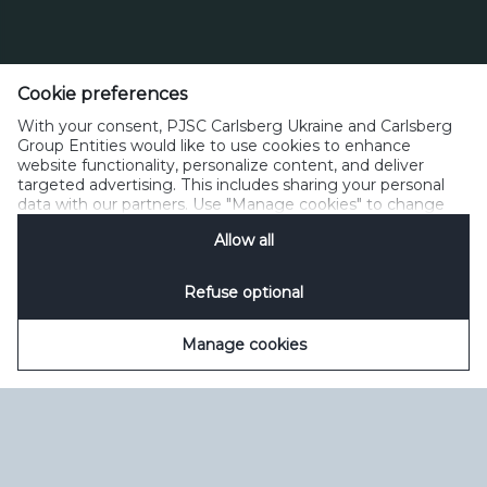
Тел. 0 800 300 080
Cookie preferences
Зворотний зв’язок
Політика прийнятного користування
With your consent, PJSC Carlsberg Ukraine and Carlsberg
Політика щодо файлів cookie
Політика конфіденційності
Group Entities would like to use cookies to enhance
Умови користування
керувати файлами cookie
SpeakUp
website functionality, personalize content, and deliver
targeted advertising. This includes sharing your personal
data with our partners. Use "Manage cookies" to change
your consent preferences anytime. See our
Cookie
Allow all
Notification
&
Privacy Notification
for details.
Refuse optional
Manage cookies