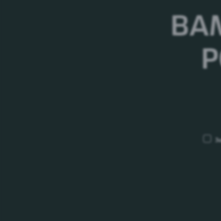
ВА
Р
ПОПЕРЕДУ ЩЕ БАГАТО ЦІКАВОГО
З
03.08.26
ПрАТ «Карлсберг Україна» повідомляє
про початок збору первинних комерцій
пропозицій на поставку пивоварного
ячменю врожаю 2026 року з поставкою
2026-2027 рр.
27.07.26
Повідомлення про проведення первинн