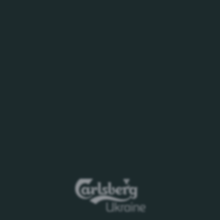
ектронну
ат надання Пропозицій міститятся в
АТ «Карлсберг Україна»
 характер і не є офіційним
у.
х зобов'язань по укладанню будь-яких
ї пропозиції.
По результатам будь-якого
ийняти
рішення про закінчення тендеру і
ткового етапу тендеру.