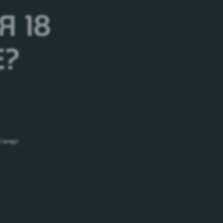
 18
Е?
п’ютер)