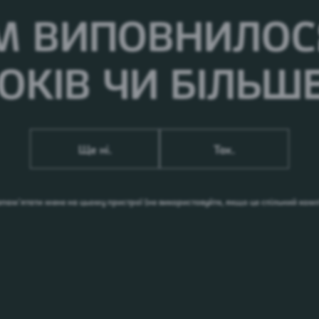
М ВИПОВНИЛОСЯ
ОКІВ ЧИ БІЛЬШ
Ще ні.
Так.
апам’ятати мене на цьому пристрої
(не використовуйте, якщо це спільний ком
них
 у
ого