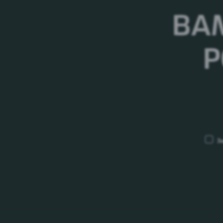
ВА
Р
ПОПЕРЕДУ ЩЕ БАГАТО ЦІКАВОГО
З
03.08.26
ПрАТ «Карлсберг Україна» повідомляє
про початок збору первинних комерцій
пропозицій на поставку пивоварного
ячменю врожаю 2026 року з поставкою
2026-2027 рр.
27.07.26
Повідомлення про проведення первинн