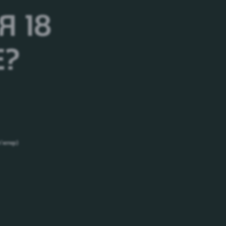
 18
Е?
п’ютер)