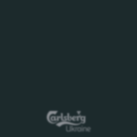
ат надання Пропозицій міститься в
АТ «Карлсберг Україна»
 характер і не є офіційним
у.
х зобов'язань по укладанню будь-яких
ї пропозиції.
ру Карлсберг Групп може прийняти
рішення
жців або проведенні додаткового етапу