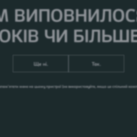
М ВИПОВНИЛОСЯ
ОКІВ ЧИ БІЛЬШ
Ще ні.
Так.
апам’ятати мене на цьому пристрої
(не використовуйте, якщо це спільний ком
них
 у
ого