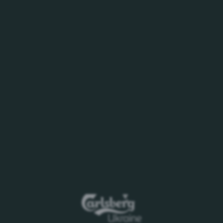
Дата початку прийому первинних пропозицій - з
моменту публікації оголошення.
Дата закінчення прийому первинних пропозицій
- 30.05.2022 до 17-00.
Пропозиції необхідно надсилати на електронну
адресу:
Yuriy.Zulfugarov@carlsberg.ua
.
Детальна інформація про умови і порядок
проведення Процедури міститься в закупівельній
документації.
Організатор:
департамент логістики ПрАТ
«Карлсберг Україна»
Контактна особа:
Зульфугаров Юрій
тел.: 067 414 23 52
Дане повідомлення носить інформаційний