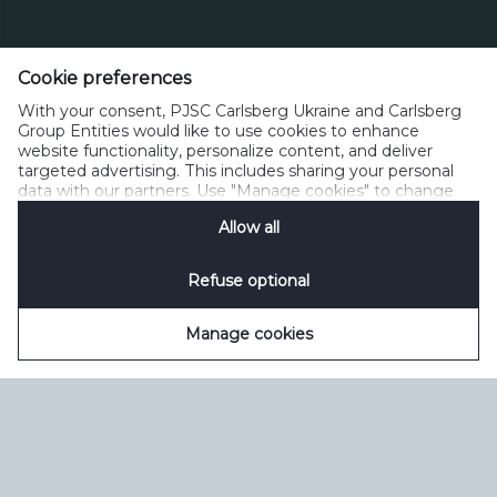
Тел. 0 800 300 080
Cookie preferences
Зворотний зв’язок
Політика прийнятного користування
With your consent, PJSC Carlsberg Ukraine and Carlsberg
Політика щодо файлів cookie
Політика конфіденційності
Group Entities would like to use cookies to enhance
Умови користування
керувати файлами cookie
SpeakUp
website functionality, personalize content, and deliver
targeted advertising. This includes sharing your personal
data with our partners. Use "Manage cookies" to change
your consent preferences anytime. See our
Cookie
Allow all
Notification
&
Privacy Notification
for details.
Refuse optional
Manage cookies