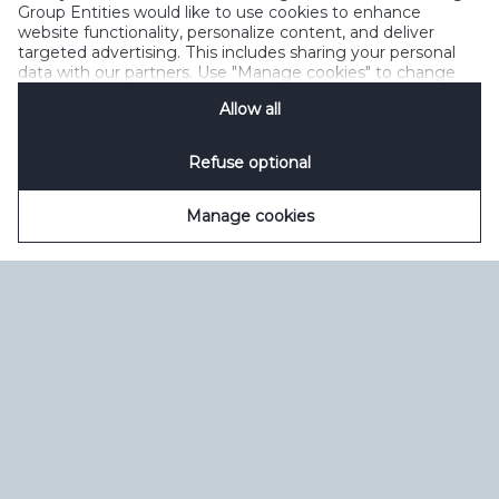
Group Entities would like to use cookies to enhance
Умови користування
керувати файлами cookie
SpeakUp
website functionality, personalize content, and deliver
targeted advertising. This includes sharing your personal
data with our partners. Use "Manage cookies" to change
your consent preferences anytime. See our
Cookie
Allow all
Notification
&
Privacy Notification
for details.
Refuse optional
Manage cookies