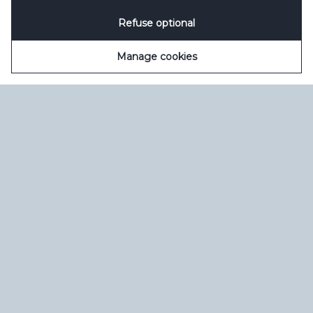
Refuse optional
Manage cookies