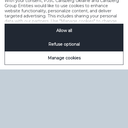
With your consent, PJSC Carlsberg Ukraine and Carlsberg
Політика щодо файлів cookie
Політика конфіденційності
Group Entities would like to use cookies to enhance
Умови користування
керувати файлами cookie
SpeakUp
website functionality, personalize content, and deliver
targeted advertising. This includes sharing your personal
data with our partners. Use "Manage cookies" to change
your consent preferences anytime. See our
Cookie
Allow all
Notification
&
Privacy Notification
for details.
Refuse optional
Manage cookies