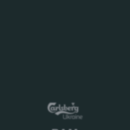
Дата початку прийому первинних пропозицій
- з
моменту публікації оголошення.
Дата закінчення прийому первинних пропозицій
-
17:00, 28.07.2023.
Пропозиції необхідно надсилати на електронну
адресу:
Inna.Holovata@carlsberg.ua
,
Dmytro.Voronkevych
Організатор: Регіональний менеджер з ОП ПрАТ
«Карлсберг Україна».
Контактна особа: Головата Інна
тел.: +380 (67) 41
43 909,
Воронкевич Дмитро тел: +38067 43 509.
Дане повідомлення має інформаційний характер
і не є офіційним повідомленням про проведення
конкурсу. ПрАТ «Карлсберг Україна» не несе
ніяких зобов'язань по укладанню будь-яких