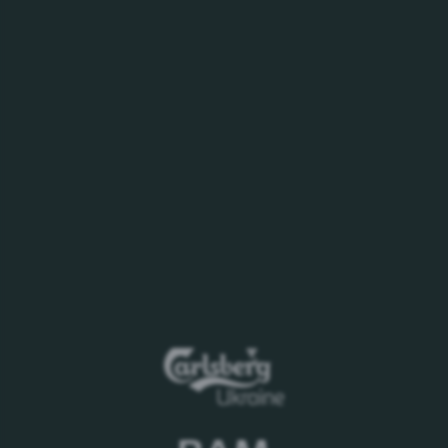
моменту публікації оголошення
Дата закінчення прийому первинних пропозицій
– 18:00, 10.02.2026
Пропозиції необхідно надсилати на електронну
адресу:
alexander.kupreychuk@carlsberg.ua
,
volodymyr.liteplo@carlsberg.ua
.
Організатор:
ПрАТ «Карлсберг Україна» м. Львів
Контактна особа:
Головний інженер – Олександр
Купрейчук +380 (67) 4142 483.
Дане повідомлення має інформаційний характер
і не є офіційним повідомленням про проведення
конкурсу. ПрАТ «Карлсберг Україна» не несе
ніяких зобов'язань по укладанню будь-яких