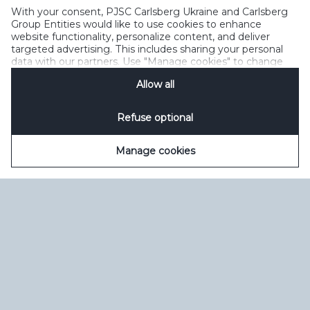
Зворотний зв’язок
Політика прийнятного користування
With your consent, PJSC Carlsberg Ukraine and Carlsberg
Політика щодо файлів cookie
Політика конфіденційності
Group Entities would like to use cookies to enhance
Умови користування
керувати файлами cookie
SpeakUp
website functionality, personalize content, and deliver
targeted advertising. This includes sharing your personal
data with our partners. Use "Manage cookies" to change
your consent preferences anytime. See our
Cookie
Allow all
Notification
&
Privacy Notification
for details.
Refuse optional
Manage cookies