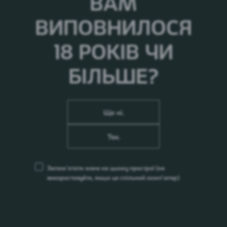
ВАМ
договорів з організаціями, які надали свої
пропозиції.
ВИПОВНИЛОСЯ
18 РОКІВ ЧИ
Закупівельна документація
БІЛЬШЕ?
Ще ні.
Так.
Запам’ятати мене на цьому пристрої
(не
ПОПЕРЕДУ ЩЕ БАГАТО ЦІКАВОГО
використовуйте, якщо це спільний комп’ютер)
03.08.26
ПрАТ «Карлсберг Україна» повідомляє про
початок збору первинних комерційних