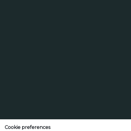
«Електрощитова York», «Трансформаторна
підстанція 0,4кВ»
01.06.26
Повідомлення про проведення Первинного
Запиту на На заміну градирні охолодження
повітряного компресора 40бар Bellis Morcom
від Gardner Denver
Тел. 0 800 300 080
Cookie preferences