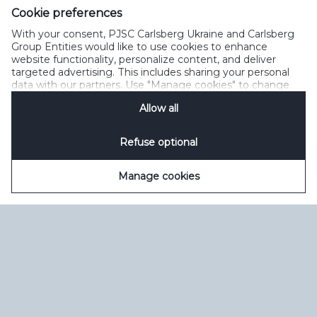
Cookie preferences
Зворотний зв’язок
Політика прийнятного користування
With your consent, PJSC Carlsberg Ukraine and Carlsberg
Політика щодо файлів cookie
Політика конфіденційності
Group Entities would like to use cookies to enhance
Умови користування
керувати файлами cookie
SpeakUp
website functionality, personalize content, and deliver
targeted advertising. This includes sharing your personal
data with our partners. Use "Manage cookies" to change
your consent preferences anytime. See our
Cookie
Allow all
Notification
&
Privacy Notification
for details.
Refuse optional
Manage cookies