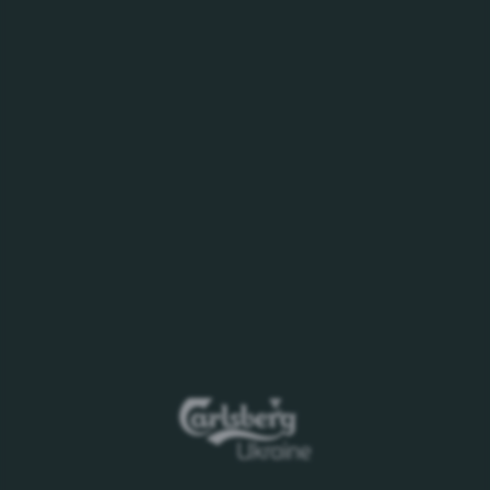
Дата початку прийому первинних пропозицій
- з
моменту публікації оголошення
Дата закінчення прийому первинних пропозицій
-
17:00, 19.02.2021
Пропозиції необхідно надсилати на електронну
адресу:
Pavel.Lyashko@carlsberg.ua
Організатор: відділ будівництва ПрАТ
«Карлсберг Україна»
Контактна особа: Ляшко Павел
тел.: +38 (067) 414 25 42
Дане повідомлення має інформаційний характер
і не є офіційним повідомленням про проведення
конкурсу. ПрАТ «Карлсберг Україна» не несе