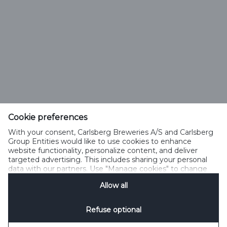
Тел. 0 800 300 080
Cookie preferences
Зворотний зв’язок
Політика прийнятного користування
With your consent, Carlsberg Breweries A/S and Carlsberg
Політика щодо файлів cookie
Політика конфіденційності
Group Entities would like to use cookies to enhance
Умови користування
керувати файлами cookie
SpeakUp
website functionality, personalize content, and deliver
targeted advertising. This includes sharing your personal
data with our partners. Use "Manage cookies" to change
your consent preferences anytime. See our
Cookie
Allow all
Notification
&
Privacy Notification
for details.
Refuse optional