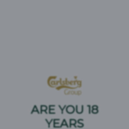
Тендер проводиться у відкритій тендерній системі
zakupki.prom, де Ви можете подати свою
пропозицію.
Детальна інформація про умови та формат
надання Пропозицій міститься в Закупівельній
документації.
Контактна особа з технічних питань щодо
специфікації та характеристик товару: Голубченко
Олександр
тел.: +38 (044) 490 29 29 ( вн.н.1071)
e-mail:
Alexandr.Golubchenko@carlsberg.ua
,
ARE YOU 18
Контактна особа з питань подання Пропозицій на
YEARS
тендерній площадці та оформлення документації