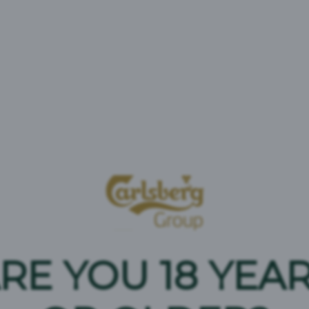
RE YOU 18 YEA