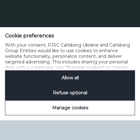
Тел. 0 800 300 080
Cookie preferences
Зворотний зв’язок
Політика прийнятного користування
With your consent, PJSC Carlsberg Ukraine and Carlsberg
Політика щодо файлів cookie
Політика конфіденційності
Group Entities would like to use cookies to enhance
Умови користування
керувати файлами cookie
SpeakUp
website functionality, personalize content, and deliver
targeted advertising. This includes sharing your personal
data with our partners. Use "Manage cookies" to change
your consent preferences anytime. See our
Cookie
Allow all
Notification
&
Privacy Notification
for details.
Refuse optional
Manage cookies